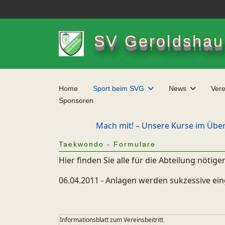
SV Geroldshau
Home
Sport beim SVG
News
Vere
Sponsoren
Mach mit! – Unsere Kurse im Über
Taekwondo - Formulare
Hier finden Sie alle für die Abteilung nöti
06.04.2011 - Anlagen werden sukzessive eing
Informationsblatt zum Vereinsbeitritt