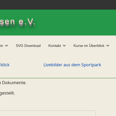
sen e.V.
in
SVG Download
Kontakt
Kurse im Überblick
blick
Livebilder aus dem Sportpark
gen Dokumente.
estellt.