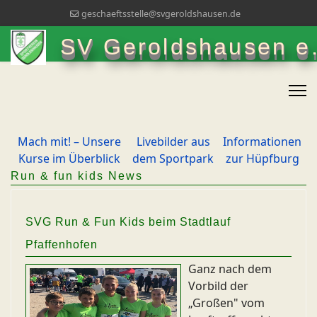
geschaeftsstelle@svgeroldshausen.de
SV Geroldshausen e.
Mach mit! – Unsere
Livebilder aus
Informationen
Kurse im Überblick
dem Sportpark
zur Hüpfburg
Run & fun kids News
SVG Run & Fun Kids beim Stadtlauf
Pfaffenhofen
Ganz nach dem
Vorbild der
„Großen" vom