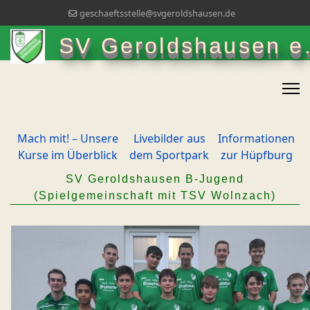
geschaeftsstelle@svgeroldshausen.de
SV Geroldshausen e.
Mach mit! – Unsere
Livebilder aus
Informationen
Kurse im Überblick
dem Sportpark
zur Hüpfburg
SV Geroldshausen B-Jugend
(Spielgemeinschaft mit TSV Wolnzach)